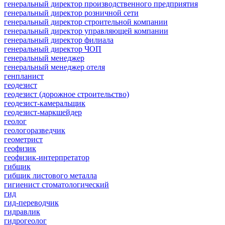
генеральный директор производственного предприятия
генеральный директор розничной сети
генеральный директор строительной компании
генеральный директор управляющей компании
генеральный директор филиала
генеральный директор ЧОП
генеральный менеджер
генеральный менеджер отеля
генпланист
геодезист
геодезист (дорожное строительство)
геодезист-камеральщик
геодезист-маркшейдер
геолог
геологоразведчик
геометрист
геофизик
геофизик-интерпретатор
гибщик
гибщик листового металла
гигиенист стоматологический
гид
гид-переводчик
гидравлик
гидрогеолог