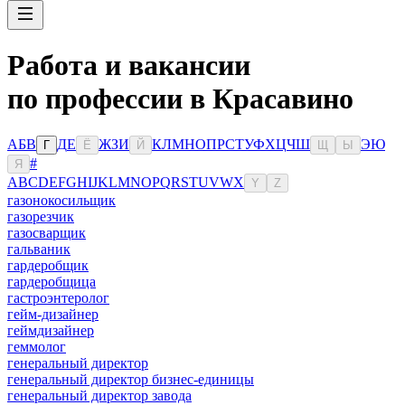
Работа и вакансии
по профессии в Красавино
А
Б
В
Д
Е
Ж
З
И
К
Л
М
Н
О
П
Р
С
Т
У
Ф
Х
Ц
Ч
Ш
Э
Ю
Г
Ё
Й
Щ
Ы
#
Я
A
B
C
D
E
F
G
H
I
J
K
L
M
N
O
P
Q
R
S
T
U
V
W
X
Y
Z
газонокосильщик
газорезчик
газосварщик
гальваник
гардеробщик
гардеробщица
гастроэнтеролог
гейм-дизайнер
геймдизайнер
геммолог
генеральный директор
генеральный директор бизнес-единицы
генеральный директор завода