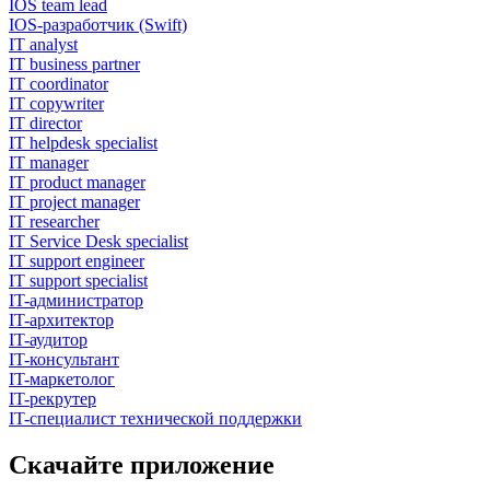
IOS team lead
IOS-разработчик (Swift)
IT analyst
IT business partner
IT coordinator
IT copywriter
IT director
IT helpdesk specialist
IT manager
IT product manager
IT project manager
IT researcher
IT Service Desk specialist
IT support engineer
IT support specialist
IT-администратор
IT-архитектор
IT-аудитор
IT-консультант
IT-маркетолог
IT-рекрутер
IT-специалист технической поддержки
Скачайте приложение