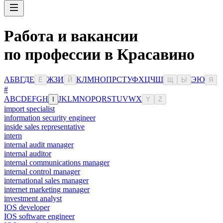
Работа и вакансии
по профессии в Красавино
А
Б
В
Г
Д
Е
Ж
З
И
К
Л
М
Н
О
П
Р
С
Т
У
Ф
Х
Ц
Ч
Ш
Э
Ю
Ё
Й
Щ
Ы
Я
#
A
B
C
D
E
F
G
H
J
K
L
M
N
O
P
Q
R
S
T
U
V
W
X
I
Y
Z
import specialist
information security engineer
inside sales representative
intern
internal audit manager
internal auditor
internal communications manager
internal control manager
international sales manager
internet marketing manager
investment analyst
IOS developer
IOS software engineer