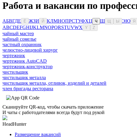
Работа и вакансии по професс
А
Б
В
Г
Д
Е
Ж
З
И
К
Л
М
Н
О
П
Р
С
Т
У
Ф
Х
Ц
Ш
Э
Ю
Ё
Й
Ч
Щ
Ы
Я
A
B
C
D
E
F
G
H
I
J
K
L
M
N
O
P
Q
R
S
T
U
V
W
X
Y
Z
чайный мастер
чайный сомелье
частный охранник
челюстно-лицевой хирург
чертежник
чертежник AutoCAD
чертежник-конструктор
чистильщик
чистильщик металла
чистильщик металла, отливок, изделий и деталей
член бригады ресторана
Сканируйте QR-код, чтобы скачать приложение
И чаты с работодателями всегда будут под рукой
HeadHunter
Размещение вакансий