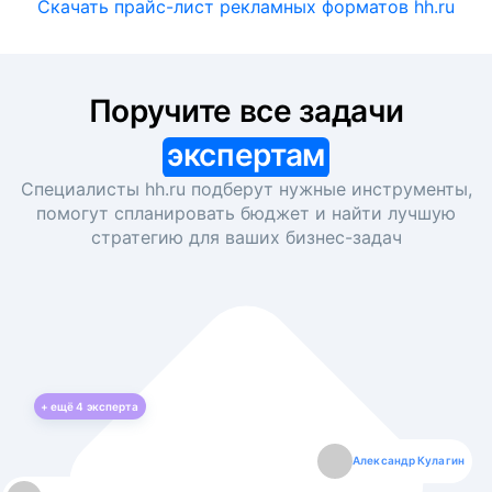
Скачать прайс-лист рекламных форматов hh.ru
Поручите все задачи
экспертам
Специалисты hh.ru подберут нужные инструменты,
помогут спланировать бюджет и найти лучшую
стратегию для ваших
бизнес-задач
+ ещё
4
эксперта
Екатерина Лазаренко
Александр Кулагин
Даниил Макаров
Борис Кашко
Юлия Изоитко