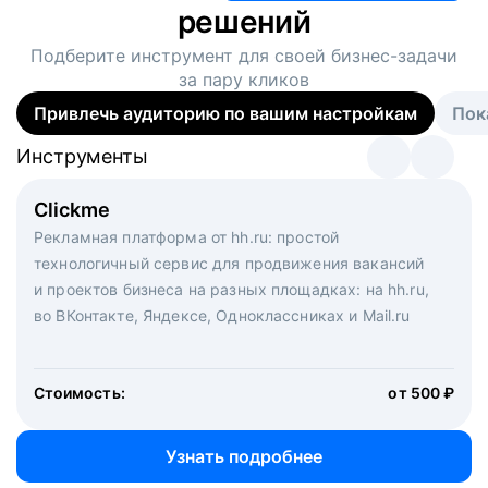
решений
Подберите инструмент для своей
бизнес-задачи
за пару кликов
Привлечь аудиторию по вашим настройкам
Пок
Инструменты
Инструменты
Инструменты
Виртуальный рекрутер
Clickme
Вакансия дня
Массовый подбор под ключ. Решите, сколько
Рекламная платформа от hh.ru: простой
Рекламный формат для вакансий на главной странице
кандидатов и когда вам нужно, и за дело возьмутся
технологичный сервис для продвижения вакансий
hh.ru. Увеличивает количество откликов
маркетологи, рекрутеры и проектные менеджеры
и проектов бизнеса на разных площадках: на hh.ru,
hh.ru с целым набором digital-инструментов
во ВКонтакте, Яндексе, Одноклассниках и Mail.ru
Стоимость:
от 200 000 ₽
Узнать подробнее
Стоимость:
от 500 ₽
Узнать подробнее
Узнать подробнее