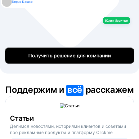
Борис Кашко
Юлия Изоитко
Александр Кулагин
Даниил Макаров
Екатерина Лазаренко
Юлия Изоитко
Получить решение для компании
Поддержим и
всё
расскажем
Статьи
Делимся новостями, историями клиентов и советами
про рекламные продукты и платформу Clickme